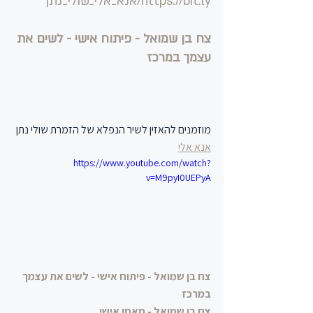
https://bit.ly/אנא_אלי_שולי_נתן
צח בן שמואל - פיתוח אישי - לשים את 
עצמך במרכז
מוזמנים להאזין לשיר הנפלא של הזמרת שולי נתן 
אנא אלי
https://www.youtube.com/watch?
v=M9pyI0UEPyA
צח בן שמואל - פיתוח אישי - לשים את עצמך 
במרכז
צח בן שמואל - מאמן אישי