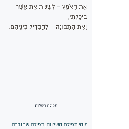
אֶת הָאֹמֶץ – לְשַׁנּוֹת אֵת אֲשֶׁר 
בִּיכָלְתִּי,
וְאֵת הַתְּבוּנָה – לְהַבְדִיל בֵּינֵיהֶם.
תפילת השלווה
זוהי תפילת השלווה, תפילה שחוברה 