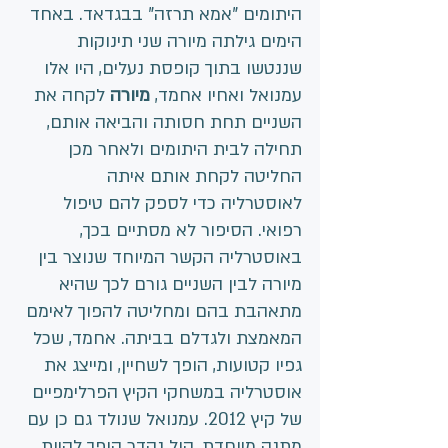
היתומים "אמא תרזה" בבגדאד. באחד 
הימים גילתה מיורה שני תינוקות 
שננטשו בתוך קופסת נעלים, היו אלו 
עמנואל ואחיו אחמד, 
מיורה
 לקחה את 
השניים תחת חסותה והביאה אותם, 
תחילה לבית היתומים ולאחר מכן 
החליטה לקחת אותם איתה 
לאוסטרליה כדי לספק להם טיפול 
רפואי. הסיפור לא מסתיים בכך, 
באוסטרליה הקשר המיוחד שנוצר בין 
מיורה לבין השניים גורם לכך שהיא 
מתאהבת בהם ומחליטה להפוך לאימם 
המאמצת ולגדלם בביתה. אחמד, שכל 
גפיו קטועות, הופך לשחיין, ומייצג את 
אוסטרליה במשחקי הקיץ הפרלימפיים 
של קיץ 2012. עמנואל שנולד גם כן עם 
מתנה מיוחדת, קול נהדר הופך להיות 