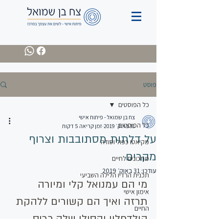
פוסט
כל הפוסטים
צח בן שמואל - פיתוח אישי
כל הפוסטים
31 באוק׳ 2019
זמן קריאה 5 דקות
על דלתות מסתובבות וצרוף
מקיאטו כפול וסודה
מקרים
מתכונים לחיים
עודכן:
31 באוק׳ 2019
תכנית הרדיו הלילה השביעי
מי הם עמנואל קלי ומיורה 
אימון אישי
תרזה ואיך הם קשורים ללהקת 
החיים
קולדפליי והסולן שלה כריס 