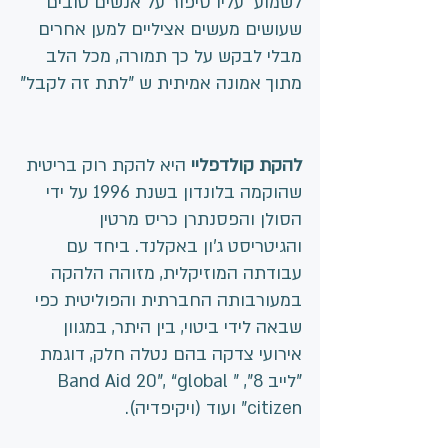
לשמוע  עליו סיפור על אנשים טובים 
שעושים מעשים אציליים למען אחרים 
מבלי לבקש על כך תמורה, מכל הלב 
מתוך אמונה אמיתית ש "לתת זה לקבל"
להקת קולדפליי
 היא להקת רוק בריטית 
שהוקמה בלונדון בשנת 1996 על ידי 
הסולן והפסנתרן כריס מרטין 
והגיטריסט ג'ון באקלנד. ביחד עם 
עבודתה המוזיקלית, מזוהה הלהקה 
במעורבותה החברתית והפוליטית כפי 
שבאה לידי ביטוי, בין היתר, במגוון 
אירועי צדקה בהם נטלה חלק, דוגמת 
"לייב 8", "Band Aid 20", “global 
citizen” ועוד (ויקיפדיה).