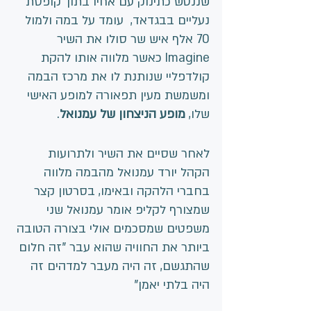
שננטש כתינוק עם אחיו בתוך קופסת 
נעליים בבגדאד,  עומד על במה ולמול 
70 אלף איש שר סולו את השיר 
Imagine כאשר מלווה אותו להקת 
קולדפליי שנותנת לו את מרכז הבמה 
ומשמשת מעין תפאורה למופע האישי 
שלו, 
מופע הניצחון של עמנואל
. 
לאחר שסיים את השיר ולתרועות 
הקהל יורד עמנואל מהבמה מלווה 
בחברי הלהקה ובאימו, בסרטון קצר 
שמצורף לקליפ אומר עמנואל שני 
משפטים שמסכמים אולי בצורה הטובה 
ביותר את החוויה שהוא עבר "זה חלום 
שהתגשם, זה היה מעבר למדהים זה 
היה בלתי יאמן"