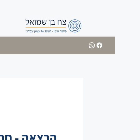
הרצאה - חר