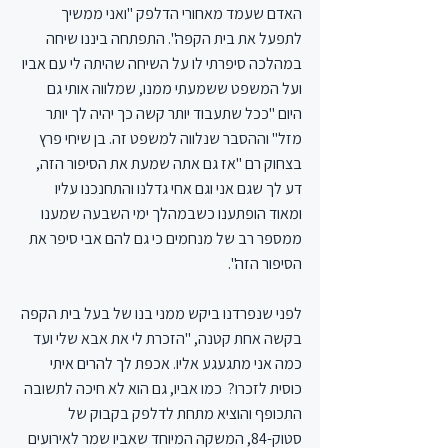
האדם שעמד מאחורי הדלפק "ואני ממשיך 
לתפעל את בית הקפה". התפתחה ביננו שיחה 
במהלכה סיפרתי לו על השיחה שהיתה לי עם אביו 
ועל המשפט ששמעתי ממנו, שמלווה אותי גם 
היום "ככל שתעבוד יותר קשה כך יהיה לך יותר 
מזל" וההסבר שנלווה למשפט זה. בן שיחי פרץ 
בצחוק רם "אז גם אתה שמעת את הסיפור הזה, 
דע לך שגם אני וגם אחי גדלנו והתחנכנו עליו 
ומאוד הופתענו כשבמהלך ימי השבעה שמענו 
ממספר רב של מנחמים כי גם להם אבי סיפר את 
הסיפור הזה".
לפני שנפרדנו ביקש ממני בנו של בעל בית הקפה 
בקשה אחת קטנה, "הזכרת לי את אבא שלי ועד 
כמה אני מתגעגע אליו. אכפת לך להרים איתי 
כוסית לזכרו?  כמו אביו, גם הוא לא חיכה לתשובה 
התכופף והוציא מתחת לדלפק בקבוק של 
סטוק-84, המשקה המיוחד שאביו שמר לאירועים 