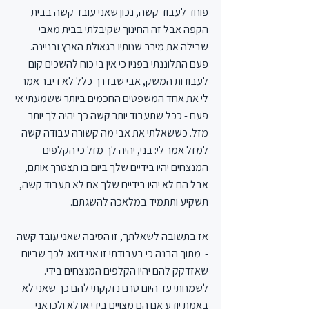
פוחד לעבוד קשה, נכון שאני עובד קשה בבית 
הקפה אבל זה החינוך שקיבלתי בבית מאבי 
שבילה את מירב שנותיו בגאולת הארץ ובניינה. 
פעם התלוננתי בפניו כי אין בי כוח להשכים קום 
לעבודות המשק, אבי שבדרך כלל לא דיבר אמר 
לי את אחד המשפטים החכמים ביותר ששמעתי אי 
פעם - ככל שתעבוד יותר קשה כך יהיה לך יותר 
מזל. כששאלתי את אבי מה קשורה עבודה קשה 
למזל אמר לי: בני, יהיה לך מזל כי הקלפים 
המנצחים יהיו בידיים שלך ביום בו תצטרך אותם, 
אבל הם לא יהיו בידיים שלך אם לא תעבוד קשה, 
תשקיע ותתמיד במלאכה להשגתם. 
אז בתשובה לשאלתך, זו הסיבה שאני עובד קשה 
-  מתוך הבנה כי בעבודתי זו אני דואג לכך שביום 
שאזדקק להם יהיו הקלפים המנצחים בידי. 
לשמחתי עד היום טרם נזקקתי להם כך שאני לא 
באמת יודע אם הם מצויים בידי או לא ולכן אני 