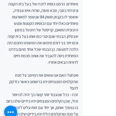
מיוחדים. הרמנו כוסית לזכרו של בעל בית הקפה 
ונזכרתי בסבי, סבא משה, שהיה איש עבודה, 
ששמר לו בקבוק סטוק 84 שנשמר למאורעות 
מיוחדים כאלו יחד עם הכוסיות הקטנות ומגש 
הזכוכית התואם, קריסטל של רוזנטל במזנון 
שבסלון. הבנתי שגם סבי כמו אותו בעל בית קפה 
וכמו יתר בני דורם מימשו את המשפט החכם הזה 
הלכה למעשה. כן הבנתי שכל אחד מהם בדרכו 
המיוחדת ניסה להעביר את אותה חכמת חיים 
לדורות הבאים אחריו .
ואנחנו? האם אנו עושים את המיטב על מנת 
שהקלפים המנצחים יהיו ברשותנו כאשר נזדקק 
להם?
זכרו - ככל שנעבוד יותר קשה כך יהיה לנו יותר 
מזל, שכן הקלפים המנצחים יהיו בידיים שלנו ביום 
בו נצטרך אותם, אך יחד עם זאת עלינו לזכור כי 
על מנת שהקלפים הללו יהיו בידיים שלנו עלינו 