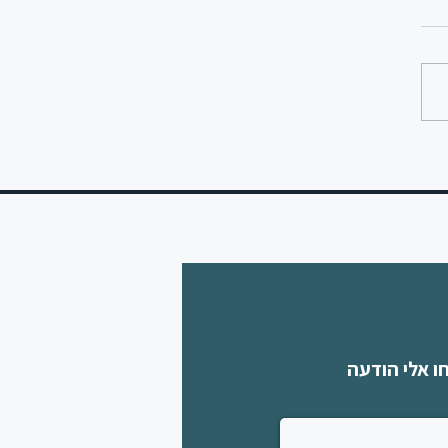
, חבישת מסכות, ס' אחת
בניהם
ו אלי הודעה