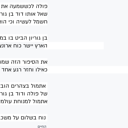
פולה לכששמעה את ה
שאל אותו דוד בן גור
חשמל לעשיה וכי הוא
בן גוריון הביט בו ב
הארץ יישר כוח ארונצ'
את הסיפור הזה שמעת
כאילו וחזר רגע אחד 
 אתמול בצהרים הובא
של פולה ודוד בן גו
אתמול למנוחת עולמי
 נוח בשלום על משכבך דוד אהרון היקר והאהוב, כבר מתגעגע
החיים