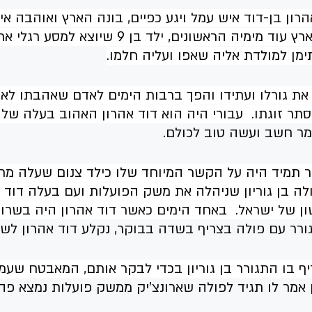
רון בן-דוד איש עמל ויגע כפיים, בונה הארץ ואוהבה איש
שזור בסיפורה של הארץ עוד מימיה הראשונים, ילד בן 9 
מן למולדת אליה שאפו ועליה חלמו.
 את גורלו ועתידו והפך ברבות הימים לאדם שאהבתו לא
תר זוגתו.  עבורי היה הוא דוד אהרון האהוב בעלה של
ר חשב ועשה טוב לכולם.  
 תמיד היה על הקשר המיוחד שלו כילד צנום שעלה מתי
ה בן גוריון שניהלה את משק הפועלות ועם בעלה דוד ל
של ישראל.  באחד הימים כאשר דוד אהרון היה בשרות 
גורר עם פולה בצריף בשדה בבוקר, נקלע דוד אהרון לשד
יף בו התגורר בן גוריון בכדי לבקר אותם, המאבטח שע
ן אמר לו תגיד לפולה שארונצ'יק ממשק פועלות נמצא פה,.