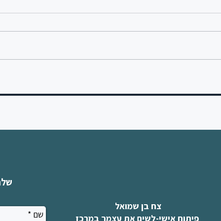
🌹 זה הכל עניין של נקודת מבט 🌹
על קפה
ומה ש
שלח
צח בן שמואל
פיתוח אישי-לשים את עצמך במרכז