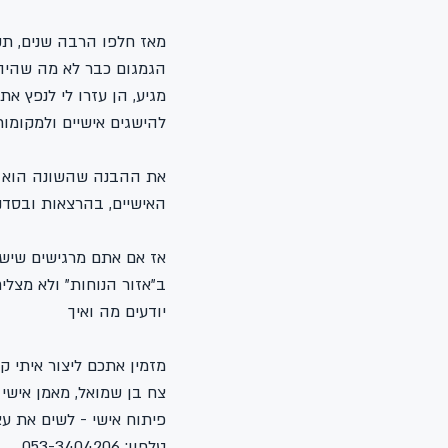
מאז חלפו הרבה שנים, תקו
הגמגום כבר לא מה שהיה פ
מגיע, הן עזרו לי לנפץ את
להישגים אישיים ולמקומות
את ההבנה שהשונה הוא הש
האישיים, בהרצאות ובסדנא
אז אם אתם מרגישים שיש ב
ב"אזור הנוחות" ולא מצל
יודעים מה ואיך
מזמין אתכם ליצור איתי ק
צח בן שמואל, מאמן אישי
פיתוח אישי - לשים את ע
טלפון: 053-3404206