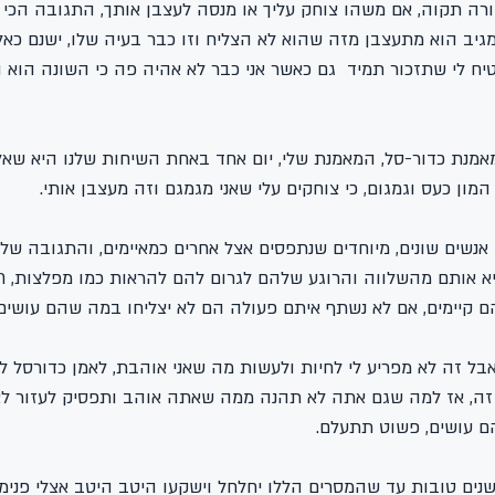
ורה תקוה, אם משהו צוחק עליך או מנסה לעצבן אותך, התגובה הכי 
גיב הוא מתעצבן מזה שהוא לא הצליח וזו כבר בעיה שלו, ישנם כא
ח לי שתזכור תמיד  גם כאשר אני כבר לא אהיה פה כי השונה הוא ה
מאמנת כדור-סל, המאמנת שלי, יום אחד באחת השיחות שלנו היא שאלה
המון כעס וגמגום, כי צוחקים עלי שאני מגמגם וזה מעצבן אותי.
ם אנשים שונים, מיוחדים שנתפסים אצל אחרים כמאיימים, והתגובה של
יא אותם מהשלווה והרוגע שלהם לגרום להם להראות כמו מפלצות, תב
קיימים, אם לא נשתף איתם פעולה הם לא יצליחו במה שהם עושים.
 אבל זה לא מפריע לי לחיות ולעשות מה שאני אוהבת, לאמן כדורסל ל
 זה, אז למה שגם אתה לא תהנה ממה שאתה אוהב ותפסיק לעזור לא
ם עושים, פשוט תתעלם. 
ים טובות עד שהמסרים הללו יחלחל וישקעו היטב היטב אצלי פנימה,