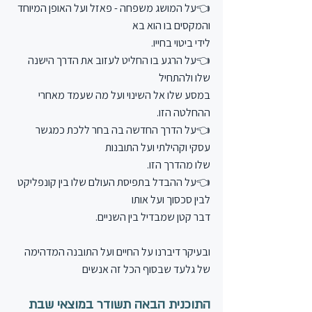
👈על המושג משפחה - פאזל ועל האופן המיוחד 
והמקסים בו הוא בא
לידי ביטוי בחייו.
👈על הרגע בו החליט לעזוב את הדרך הישנה 
שלו ולהתחיל
במסע שלו אל השינוי ועל מה שעמד מאחרי 
ההחלטה הזו.
👈על הדרך החדשה בה בחר ללכת כמגשר 
עסקי וקהילתי ועל התובנות
שלו מהדרך הזו.
👈על ההבדל בתפיסת העולם שלו בין קונפליקט 
לבין סכסוך ועל אותו
דבר קטן שמבדיל בין השניים.
ובעיקר דיברנו על החיים ועל התובנה המדהימה 
של גלעד שבסוף הכל זה אנשים
התוכנית הבאה תשודר במוצאי שבת 