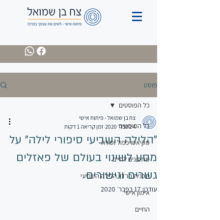
פוסט
כל הפוסטים
צח בן שמואל - פיתוח אישי
כל הפוסטים
4 בפבר׳ 2020
זמן קריאה 1 דקות
"הלילה השביעי סיפורי לילה" על
מקיאטו כפול וסודה
מסע לשינוי בעולם של פאזלים
מתכונים לחיים
גשרים וגישורים
תכנית הרדיו הלילה השביעי
עודכן:
17 בפבר׳ 2020
אימון אישי
החיים