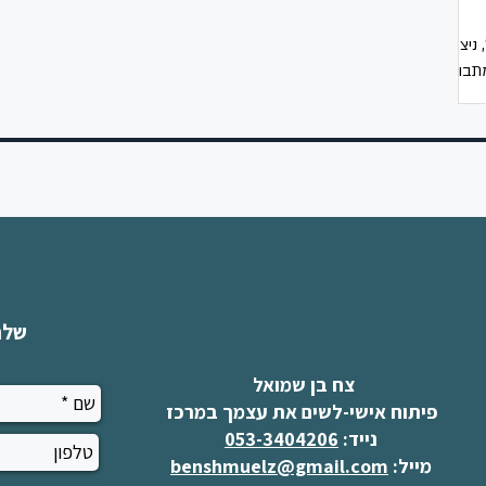
 ניצב
תבונן
 נוסף
...
שלח
צח בן שמואל
פיתוח אישי-לשים את עצמך במרכז
נייד:
053-3404206
מייל:
benshmuelz@gmail.com