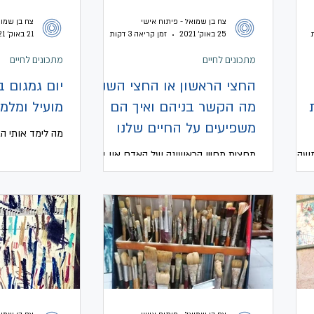
צח בן שמואל - פיתוח אישי
צח בן שמוא
25 באוק׳ 2021
זמן קריאה 3 דקות
21 באוק׳ 2021
מתכונים לחיים
מתכונים לחיים
החצי הראשון או החצי השני
יום גמגום ב
מה הקשר בניהם ואיך הם
מועיל ומלמ
משפיעים על החיים שלנו
מה לימד אותי ה
שהו
מחצית מחייו הראשונה של האדם און בעד
ה
הון ומחצית חייו השניה הון בעד הון, אז איך
 מידי,
שני החצאים משפיעים על החיים שלנו ומה
ניתן ללמוד מכל זה