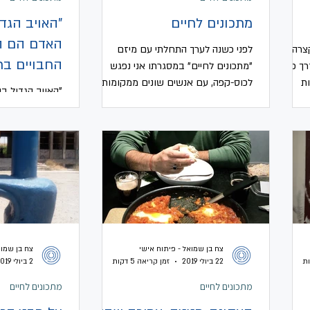
מתכונים לחיים
"האויב הגד
האדם הם ה
צרה,
לפני כשנה לערך התחלתי עם מיזם
החבויים בת
רך כלל
"מתכונים לחיים" במסגרתו אני נפגש
ת
לכוס-קפה, עם אנשים שונים ממקומות
"האויב הגדול ב
ת...
שונים בארץ, את חלקם אני מכיר ואת
האפלים החבויים
חלקם...
אמרה לי בעבר א
שלי בבית הספר ה
צח בן שמואל - פיתוח אישי
צח בן שמוא
22 ביולי 2019
זמן קריאה 5 דקות
2 ביולי 2019
מתכונים לחיים
מתכונים לחיים