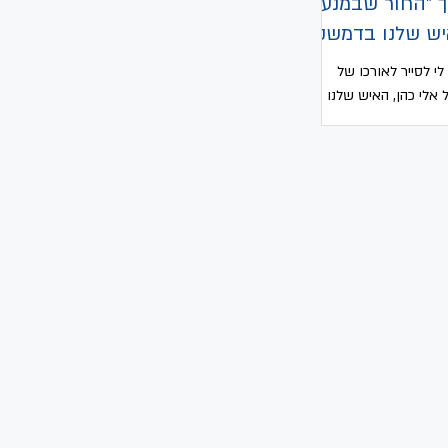
 "החור שבמנעול"
איש שלנו בדמשק
י לסייר לאורכו של
אלי כהן, האיש שלנו
י כהן הוא הוא פרי
הטיולים גיל ברנר והוא...