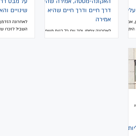
האקונה-מטטה, אמירה שהיא
על מבט דרך
עליזה
דרך חיים ודרך חיים שהיא
שינויים וה
אמירה
, אמרה
לאחרונה הזדמן ל
 היתה
השביל לזכרו של 
לאחרונה צפיתי, יחד עם כל בנות משפחתי,
נכד
בדמשק. שביל אל
בסרט מלך האריות, האולם היה מלא
..
יוזמתו של מדריך 
במשפחות שבאו לצפות בסרט, הורים ובני
נוער, זמן איכות משפחתי. העלילה...
ות,