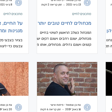
צח בן שמואל - פיתוח אישי
צח בן שמוא
13 ביוני 2021
זמן קריאה 2 דקות
8 ביוני 2021
מתכונים לחיים
מתכונים לחיים
מכחולים לחיים טובים יותר
על החיים, 
הן
מנגינות ומ
המכחול כשלב הראשון לשינוי בחיים
מכחולים, ישנם רחבים וישנם דקים ישנם
חנו
בציור בצבעי פ
קטנים וישנם גדולים. מכחולים, אותו פריט
ה תקועה
צבעים כדי ליצור
שכבר מגיל צעיר מגן הילדים אנו...
מדויקים, לעבוד
לבחון היטב ולחק
צח בן שמואל - פיתוח אישי
צח בן שמוא
16 באוק׳ 2019
זמן קריאה 4 דקות
20 באוג׳ 2019