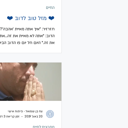
החיים
❤️ מזל טוב לדוב ❤️
חזרזיר: "איך אתה מאיית 'אהבה'?"
הדוב: "אתה לא מאיית את זה…את
את זה." היום חל יום פו הדוב הבינ
שהוא למעשה יום הולדתו של...
צח בן שמואל - פיתוח אישי
20 באוג׳ 2019
זמן קריאה 3 דקות
מתכונים לחיים